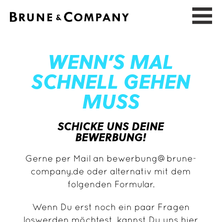
Skip
to
WENN’S MAL
the
content
SCHNELL GEHEN
MUSS
SCHICKE UNS DEINE
BEWERBUNG!
Gerne per Mail an bewerbung@brune-
company.de oder alternativ mit dem
folgenden Formular.
Wenn Du erst noch ein paar Fragen
loswerden möchtest, kannst Du uns hier